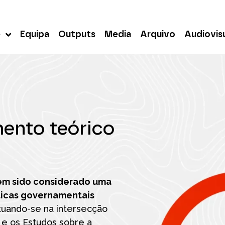
e
Equipa
Outputs
Media
Arquivo
Audiovis
ento teórico
tem sido considerado uma
líticas governamentais
tuando-se na intersecção
e os Estudos sobre a