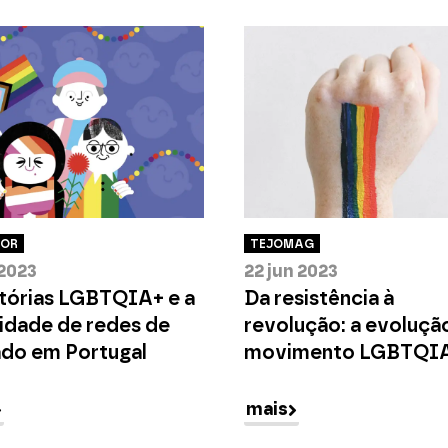
OR
TEJOMAG
 2023
22 jun 2023
etórias LGBTQIA+ e a
Da resistência à
lidade de redes de
revolução: a evoluçã
ado em Portugal
movimento LGBTQI
mais