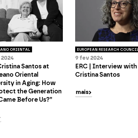
ANO ORIENTAL
EUROPEAN RESEARCH COUNCI
v 2024
9 fev 2024
ristina Santos at
ERC | Interview with
eano Oriental
Cristina Santos
rsity in Aging: How
otect the Generation
mais
 Came Before Us?”