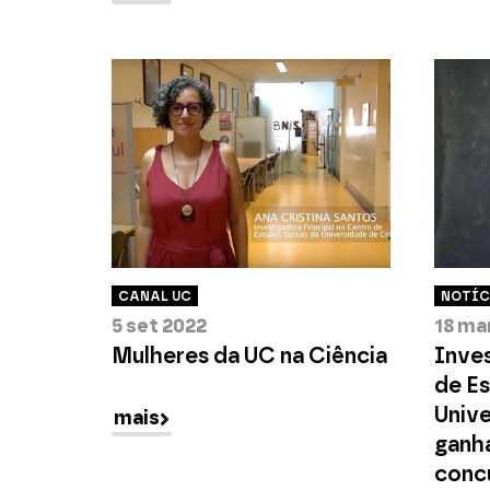
CANAL UC
NOTÍC
5 set 2022
18 ma
Mulheres da UC na Ciência
Inve
de Es
Univ
mais
ganha
conc