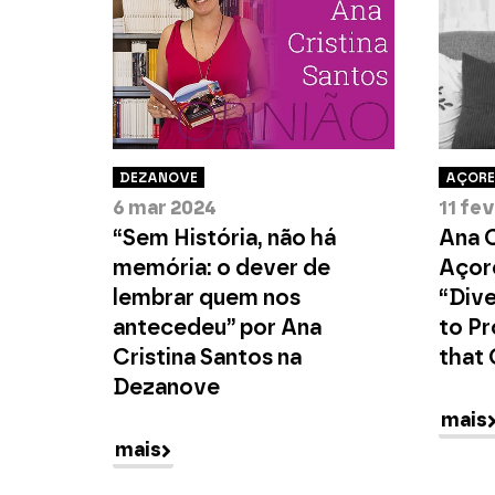
DEZANOVE
AÇORE
6 mar 2024
11 fe
“Sem História, não há
Ana C
memória: o dever de
Açor
lembrar quem nos
“Dive
antecedeu” por Ana
to Pr
Cristina Santos na
that
Dezanove
mais
mais