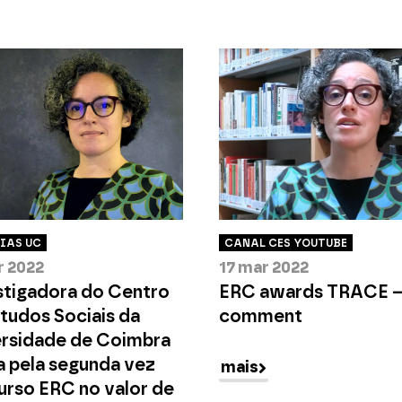
IAS UC
CANAL CES YOUTUBE
r 2022
17 mar 2022
stigadora do Centro
ERC awards TRACE 
tudos Sociais da
comment
ersidade de Coimbra
 pela segunda vez
mais
urso ERC no valor de