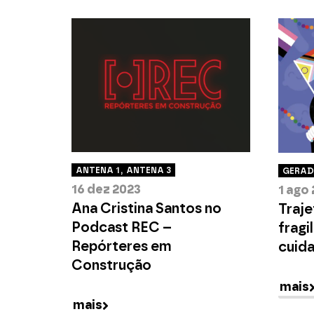
ANTENA 1
,
ANTENA 3
GERAD
16 dez 2023
1 ago
Ana Cristina Santos no
Traj
Podcast REC –
fragi
Repórteres em
cuid
Construção
mais
mais