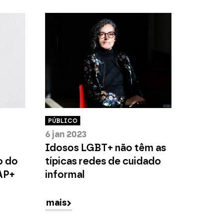
PÚBLICO
6 jan 2023
Idosos LGBT+ não têm as
o do
típicas redes de cuidado
AP+
informal
mais